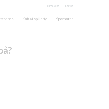
Tilmelding
Log på
trænere
Køb af spillertøj
Sponsorer
 på?