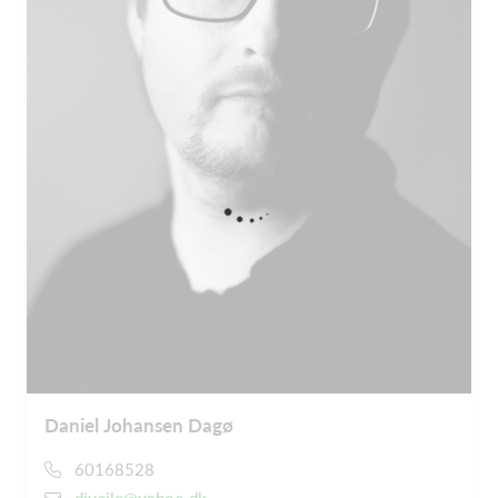
Daniel Johansen Dagø
60168528
djvejle@yahoo.dk