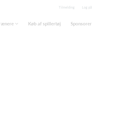
Tilmelding
Log på
trænere
Køb af spillertøj
Sponsorer