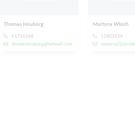
Thomas Houborg
Martyna Wloch
61716368
52403124
thomashouborg@hotmail.com
annaruz22@outl