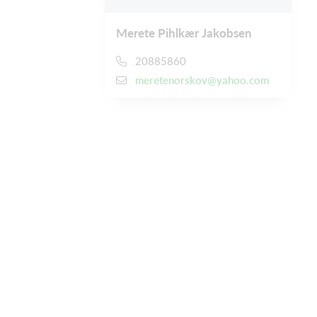
Merete Pihlkær Jakobsen
20885860
meretenorskov@yahoo.com