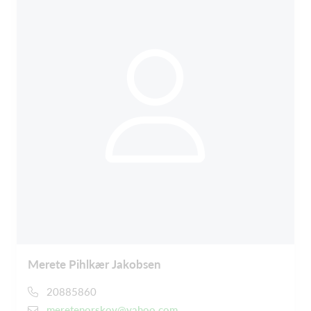
Merete Pihlkær Jakobsen
20885860
meretenorskov@yahoo.com