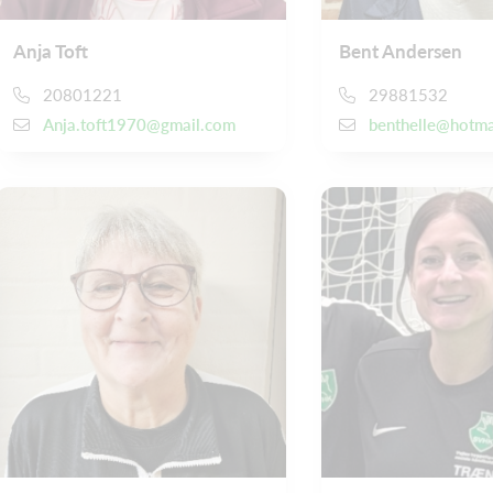
Anja Toft
Bent Andersen
20801221
29881532
Anja.toft1970@gmail.com
benthelle@hotma