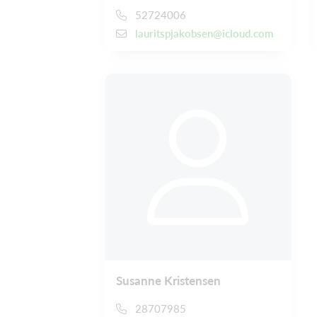
52724006
lauritspjakobsen@icloud.com
Susanne Kristensen
28707985