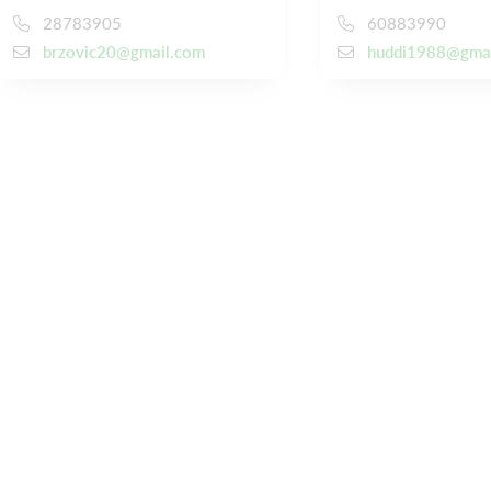
28783905
60883990
brzovic20@gmail.com
huddi1988@gmai