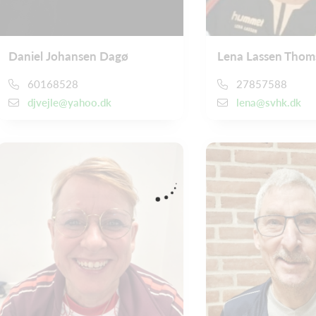
Daniel Johansen Dagø
Lena Lassen Thom
60168528
27857588
djvejle@yahoo.dk
lena@svhk.dk